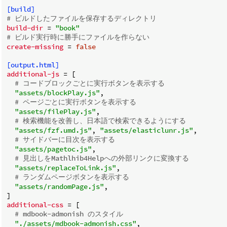
[build]
# ビルドしたファイルを保存するディレクトリ
build-dir
 = 
"book"
# ビルド実行時に勝手にファイルを作らない
create-missing
 = 
false
[output.html]
additional-js
 = [

# コードブロックごとに実行ボタンを表示する
"assets/blockPlay.js"
,

# ページごとに実行ボタンを表示する
"assets/filePlay.js"
,

# 検索機能を改善し、日本語で検索できるようにする
"assets/fzf.umd.js"
, 
"assets/elasticlunr.js"
,

# サイドバーに目次を表示する
"assets/pagetoc.js"
,

# 見出しをMathlhib4Helpへの外部リンクに変換する
"assets/replaceToLink.js"
,

# ランダムページボタンを表示する
"assets/randomPage.js"
,

additional-css
 = [

# mdbook-admonish のスタイル
"./assets/mdbook-admonish.css"
,
