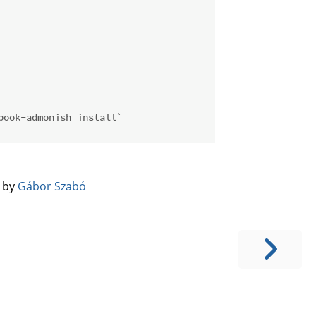
book-admonish install`
️ by
Gábor Szabó